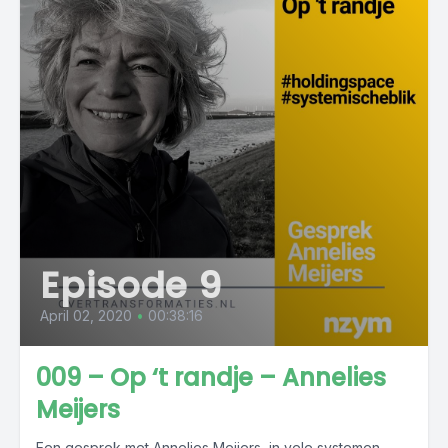
Episode 9
April 02, 2020
•
00:38:16
009 – Op ‘t randje – Annelies
Meijers
Een gesprek met Annelies Meijers, in vele systemen