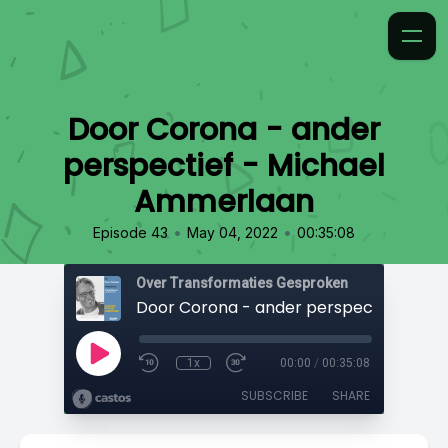
Door Corona - ander
perspectief - Michael
Ammerlaan
•
•
Episode 43
May 04, 2022
00:35:08
Over Transformaties Gesproken
1x
00:00
/
00:35:08
SUBSCRIBE
SHARE