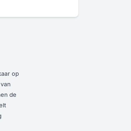
kaar op
 van
nnen de
elt
g