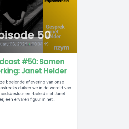
pisode 50
uary 08, 2024
•
00:34:49
dcast #50: Samen
rking: Janet Helder
eze boeiende aflevering van onze
astreeks duiken we in de wereld van
heidsbestuur en -beleid met Janet
r, een ervaren figuur in het...