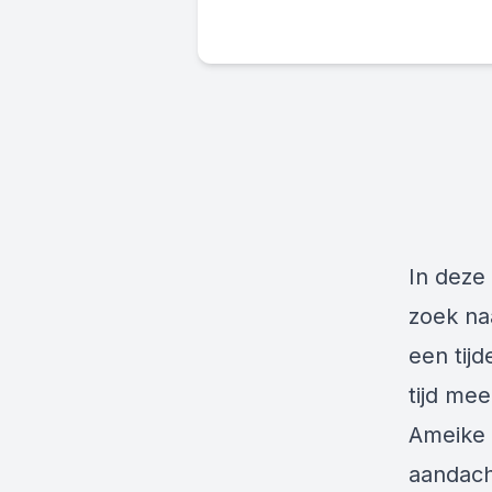
In deze 
zoek na
een tijd
tijd mee
Ameike 
aandach