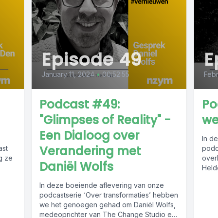
Episode 49
E
January 11, 2024
•
00:52:55
Febr
Podcast #49:
Po
"Glimpses of Reality" -
we
Een Dialoog over
In d
Verandering met
ast
podc
g ze
over
Daniël Wolfs
Helde
In deze boeiende aflevering van onze
podcastserie ‘Over transformaties’ hebben
we het genoegen gehad om Daniël Wolfs,
medeoprichter van The Change Studio en