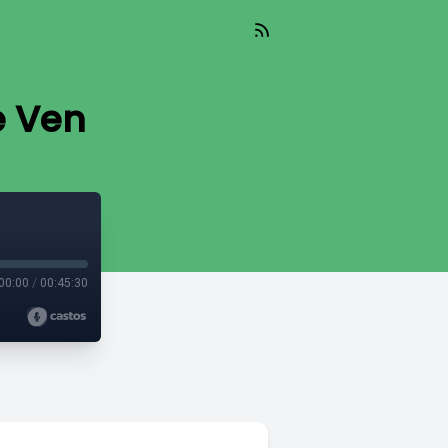
e Ven
00:00
/
00:45:30