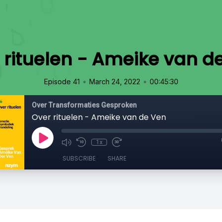
 rituelen - Ameike van d
•
•
Episode 41
March 24, 2022
00:45:30
Over Transformaties Gesproken
Over rituelen - Ameike van de Ven
1x
SUBSCRIBE
SHARE