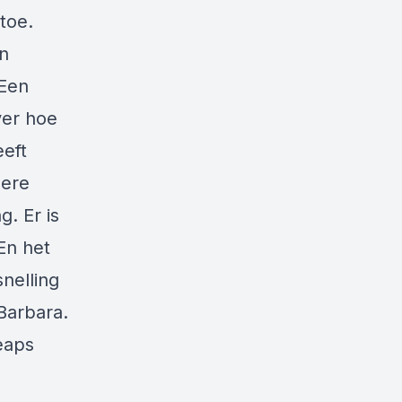
toe.
n
 Een
er hoe
eeft
dere
g. Er is
En het
snelling
Barbara.
leaps