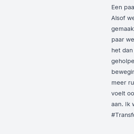
Een paa
Alsof w
gemaakt
paar we
het dan
geholpe
beweging
meer ru
voelt oo
aan. Ik
#Transf