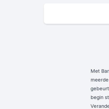
Met Bar
meerder
gebeurt
begin s
Verande