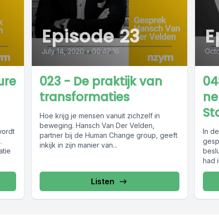
Episode 23
E
July 14, 2020
•
00:47:16
Octo
ure
023 - De praktijk van
04
transformaties
ne
St
Hoe krijg je mensen vanuit zichzelf in
beweging. Hansch Van Der Velden,
wordt
In d
partner bij de Human Change group, geeft
.
gesp
inkijk in zijn manier van...
atie
besl
had 
Listen