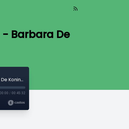
s - Barbara De
017 - Covid-19 versnelt transformaties - Barbara De Koning Gans
00:00
/
00:45:32