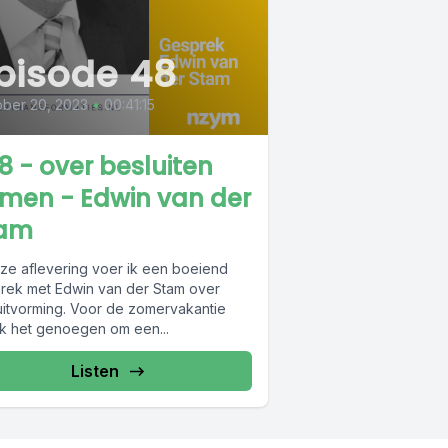
pisode 48
ber 20, 2023
•
00:41:15
8 - over besluiten
men - Edwin van der
am
eze aflevering voer ik een boeiend
rek met Edwin van der Stam over
uitvorming. Voor de zomervakantie
ik het genoegen om een...
Listen