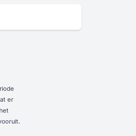
riode
at er
het
ooruit.