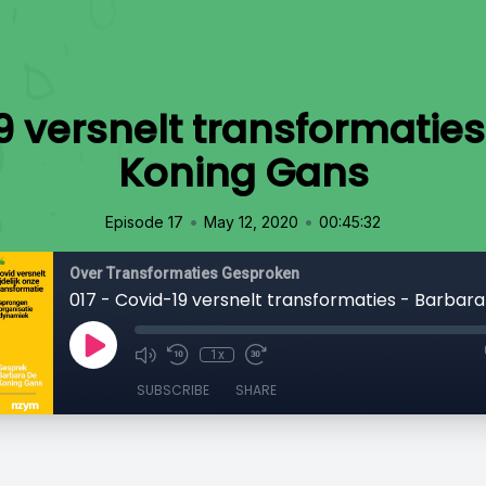
9 versnelt transformatie
Koning Gans
•
•
Episode 17
May 12, 2020
00:45:32
Over Transformaties Gesproken
1x
SUBSCRIBE
SHARE