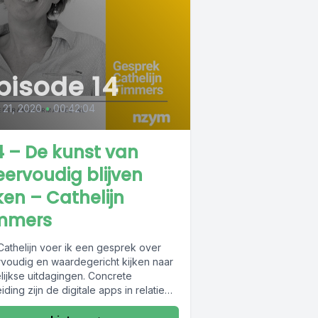
pisode 14
l 21, 2020
•
00:42:04
4 – De kunst van
ervoudig blijven
jken – Cathelijn
mmers
Cathelijn voer ik een gesprek over
voudig en waardegericht kijken naar
lijkse uitdagingen. Concrete
iding zijn de digitale apps in relatie
orona,...