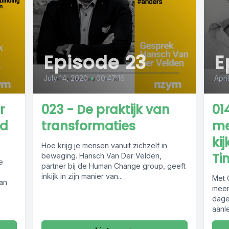
Episode 23
E
July 14, 2020
•
00:47:16
Apri
r
023 - De praktijk van
01
ed
transformaties
me
ki
Hoe krijg je mensen vanuit zichzelf in
Ti
beweging. Hansch Van Der Velden,
e
partner bij de Human Change group, geeft
inkijk in zijn manier van...
Met 
an
meer
dage
aanle
tot c