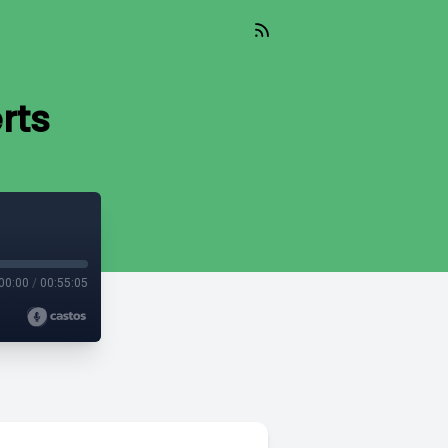
rts
00:00
/
00:55:05