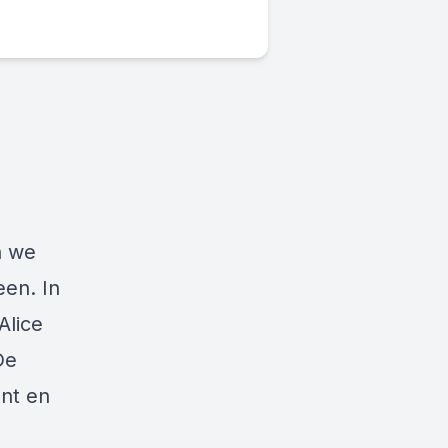
n we
een. In
Alice
De
ant en