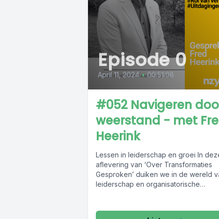
Episode 0
April 11, 2024
•
00:51:08
#052 Navigeren doo
weerstand - met Fr
Heerink
Lessen in leiderschap en groei In dez
aflevering van ‘Over Transformaties
Gesproken’ duiken we in de wereld v
leiderschap en organisatorische
transformatie met Fred...