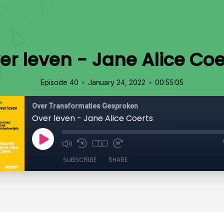
er leven - Jane Alice Coe
•
•
Episode 40
January 24, 2022
00:55:05
Over Transformaties Gesproken
Over leven - Jane Alice Coerts
1x
SUBSCRIBE
SHARE