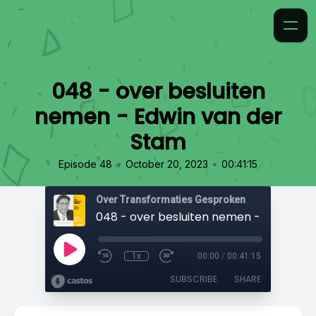
048 - over besluiten
nemen - Edwin van der
Stam
•
•
Episode 48
October 20, 2023
00:41:15
Over Transformaties Gesproken
1x
00:00
/
00:41:15
SUBSCRIBE
SHARE