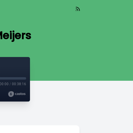
eijers
00:00
/
00:38:16