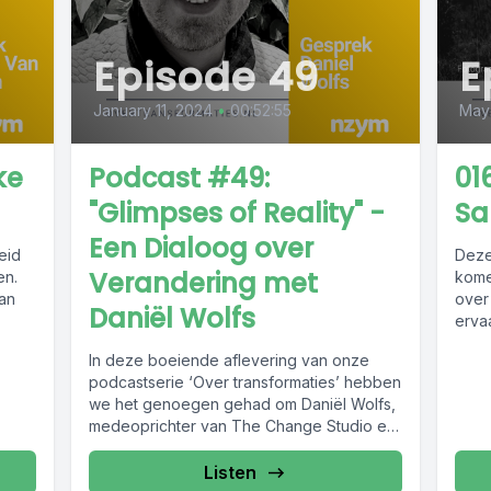
Episode 49
E
January 11, 2024
•
00:52:55
May
ke
Podcast #49:
01
"Glimpses of Reality" -
Sa
Een Dialoog over
eid
Deze
Verandering met
en.
kome
an
over
Daniël Wolfs
ervaa
In deze boeiende aflevering van onze
podcastserie ‘Over transformaties’ hebben
we het genoegen gehad om Daniël Wolfs,
medeoprichter van The Change Studio en
expert...
Listen