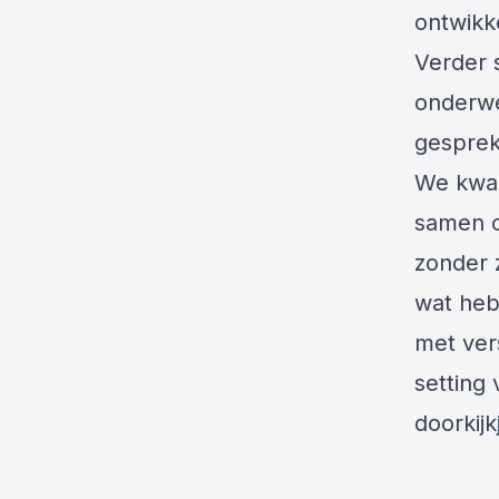
ontwikk
Verder s
onderwe
gesprek
We kwam
samen o
zonder 
wat heb 
met ver
setting
doorkij