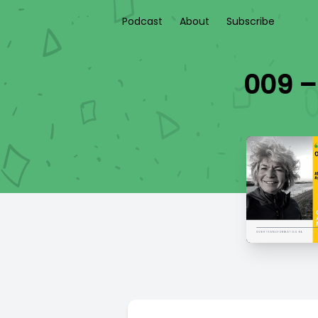
Podcast
About
Subscribe
009 –