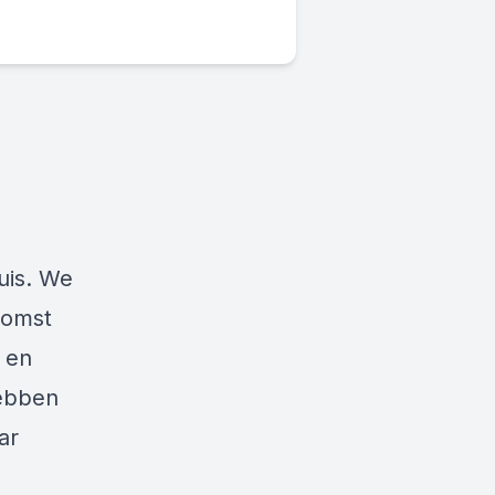
uis. We
komst
 en
ebben
ar