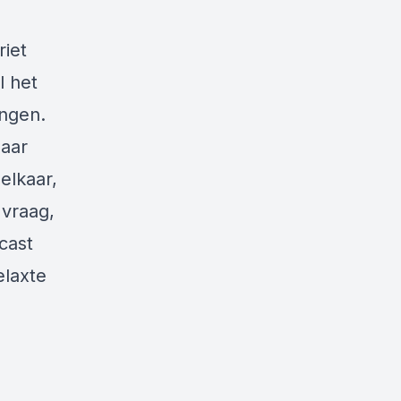
riet
l het
ongen.
daar
elkaar,
 vraag,
cast
elaxte