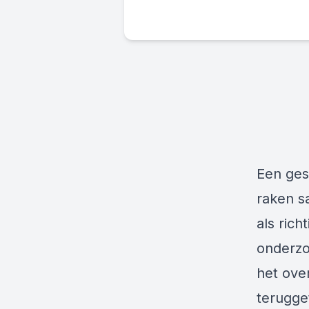
Een ges
raken s
als ric
onderzo
het ove
terugget