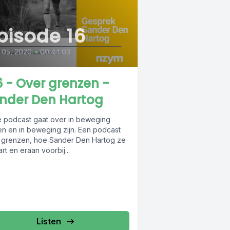
pisode 16
 05, 2020
•
00:44:03
6 - Over grenzen -
nder Den Hartog
 podcast gaat over in beweging
n en in beweging zijn. Een podcast
 grenzen, hoe Sander Den Hartog ze
rt en eraan voorbij...
Listen