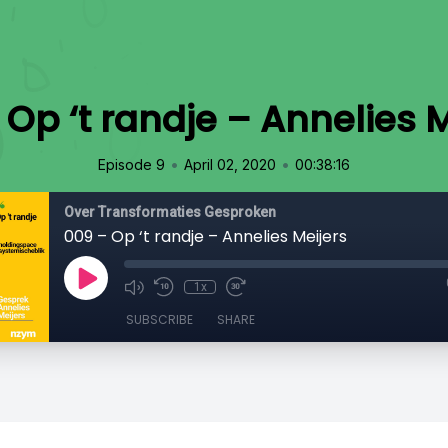
 Op ‘t randje – Annelies M
•
•
Episode 9
April 02, 2020
00:38:16
Over Transformaties Gesproken
009 – Op ‘t randje – Annelies Meijers
1x
SUBSCRIBE
SHARE